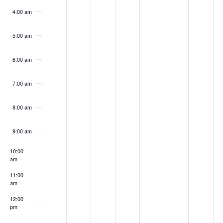
o
o
o
o
o
o
o
y
a
s
d
y
d
y
r
n
n
n
n
n
n
n
4:00 am
v
E
,
y
d
a
,
a
,
t
t
t
t
t
t
t
c
i
h
h
h
h
h
h
h
5:00 am
M
,
a
y
M
y
M
v
i
i
i
i
i
i
i
g
h
s
s
s
s
s
s
s
a
M
y
,
a
,
a
e
6:00 am
d
d
d
d
d
d
d
a
a
y
a
,
M
y
M
y
a
a
a
a
a
a
a
t
n
y
y
y
y
y
y
y
7:00 am
1
y
M
a
1
a
2
n
.
.
.
.
.
.
.
i
t
5
1
a
y
9
y
1
8:00 am
d
o
,
6
y
1
,
2
,
s
n
V
9:00 am
2
,
1
8
2
0
2
i
10:00
0
2
7
,
0
,
0
am
2
0
,
2
2
2
2
e
11:00
am
3
2
2
0
3
0
3
w
12:00
3
0
2
2
pm
s
2
3
3